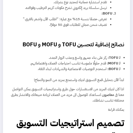
تقدم استشارة مجانية لتحديد نوع بشرتك.
ترسل سلسلة بريد إلكتروني تشرح مكونات كريم الترطيب وفوائده.
BOFU:
تعرض خصمًا بنسبة 15% مع عبارة: “اطلب الآن واشعر بالفرق.”
تضيف شحن مجاني للطلبات فوق 50 دولارًا.
نصائح إضافية لتحسين TOFU و MOFU و BOFU
لـ TOFU:
ركز على بناء جمهور واسع وجذب الزوار الجدد.
لـ MOFU:
قدم حلولًا ملموسة تناسب احتياجات العملاء واهتماماتهم.
لـ BOFU:
استخدم التوصيات الاجتماعية والشهادات لبناء الثقة.
ابدأ الآن بتحليل قمع التسويق لديك واستمتع بمزيد من النمو والنجاح!
اذا كان لديك المزيد من الاستفسارات حول طرق واستراتيجيات التسويق يمكن التواصل
معنا فى
معاصرون
لنساعدك للوصول الى مزيد من العملاء لزيادة مبيعاتك والانتشار بطرق
مختلفة تناسب نشاطك.
يمكنك قراءة
تصميم استراتيجيات التسويق