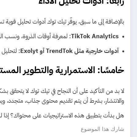
رابعًا: أدوات تحليل الأداء
بالإضافة إلى ما سبق، يوفّر تيك توك أدوات تحليل قوية 
TikTok Analytics
: لمعرفة أوقات الذروة، ونسب ال
أدوات خارجية مثل TrendTok أو Exolyt
: لتحليل ا
خامسًا: الاستمرارية والتطوير المست
لا بد من التأكيد على أن النجاح في تيك توك لا يتحقق بش
والانتشار، بشرط أن يتم تقديم محتوى جذاب، متجدد، وي
هل بدأت بتطبيق هذه الاستراتيجيات على محتواك؟ إذا لم ت
شارك هذا الموضوع