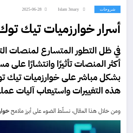
شروحات
Islam 3mary
2025-06-28
أسرار خوارزميات تيك توك الجديدة في عام 
في ظل التطور المتسارع لمنصات ال
بشكل مباشر على
خوارزميات تيك تو
هذه التغييرات واستيعاب آليات عمله
ومن خلال هذا المقال، نسلّط الضوء على أبرز ملامح
خوار