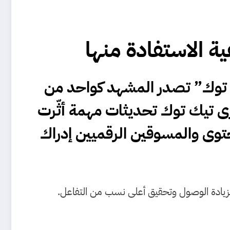
 توك” تصدر المشهد كواحد من
تأثيرًا وانتشارًا على مستوى العالم. ومع بداية عام 2025، أجرى تيك توك تحديثات مهمة أثّرت
توى والمسوقين الرقميين إدراك
زيادة الوصول وتحقيق أعلى نسب من التفاعل.