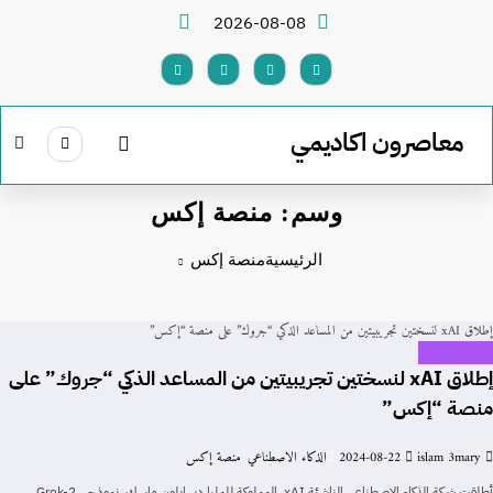
لتجاوز
2026-08-08
لى
لمحتوى
معاصرون اكاديمي
وسم: منصة إكس
الرئيسية
منصة إكس
إطلاق xAI لنسختين تجريبيتين من المساعد الذكي “جروك” على منصة “إكس”
اخبار التكنولوجيا
إطلاق xAI لنسختين تجريبيتين من المساعد الذكي “جروك” على
منصة “إكس”
islam 3mary
2024-08-22
الذكاء الاصطناعي
,
منصة إكس
أطلقت شركة الذكاء الاصطناعي الناشئة xAI، المملوكة للملياردير إيلون ماسك، نموذجي Grok-2،