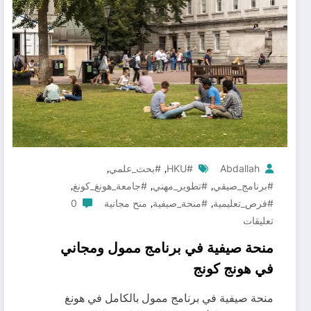
,
,
Abdallah
#HKU
#بحث_علمي
,
,
,
#برنامج_صيفي
#تطوير_مهني
#جامعة_هونغ_كونغ
,
,
#فرص_تعليمية
#منحة_صيفية
منح مجانية
0
تعليقات
منحة صيفية في برنامج ممول ومجاني
في هونج كونج
منحة صيفية في برنامج ممول بالكامل في هونغ