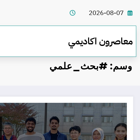
لتجاوز
لى
2026-08-07
لمحتوى
معاصرون اكاديمي
وسم: #بحث_علمي
منحة دراسية ممولة في اليابان : برنامج تدريب NIMS 2025