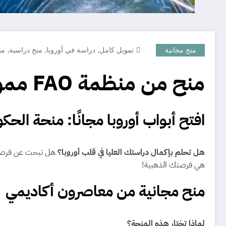
,
,
,
منح مجانية
تمويل كامل
دراسة في أوروبا
منح دراسية
من
منح من منظمة FAO ممولة بالكامل في المجر
افتح أبواب أوروبا مجانًا: منحة الحكوم
هل تحلم بإكمال دراستك العليا في قلب أوروبا؟
هي فرصتك الذهبية!
منح مجانية من معاصرون أكاديمي
لماذا تختار هذه المنحة؟