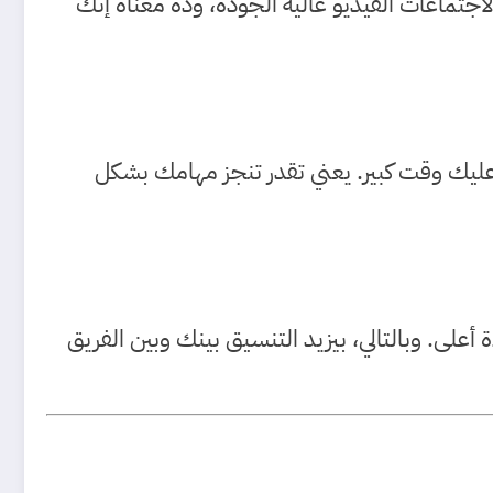
 سريع ومستقر حتى في الاجتماعات الفيديو عالية الجودة، وده معناه إنك
ك بيتطلب التعامل مع ملفات فيديو أو تصاميم جرافيك ضخمة، فـ 5G هتختصر عليك وقت كبير. يعني تقدر تنجز مهامك بشكل
لشبكة في استخدام أدوات التعاون زي Google Workspace أو Microsoft Teams بكفاءة أعلى. وبالتالي، بيزيد التنسيق بينك وبين الفريق