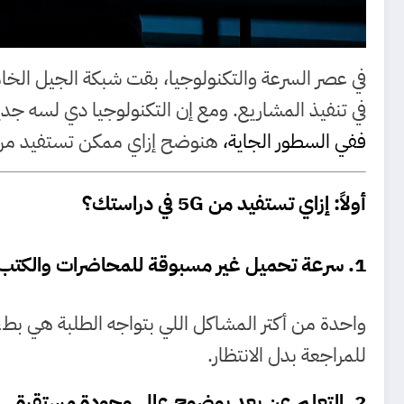
في تنفيذ المشاريع. ومع إن التكنولوجيا دي لسه جديدة
ففي السطور الجاية،
هنوضح إزاي ممكن تستفيد من الـ 5G بشكل عملي وفعّال في حياتك ا
أولاً: إزاي تستفيد من 5G في دراستك؟
1. سرعة تحميل غير مسبوقة للمحاضرات والكتب
للمراجعة بدل الانتظار.
2. التعلم عن بعد بوضوح عالي وجودة مستقرة