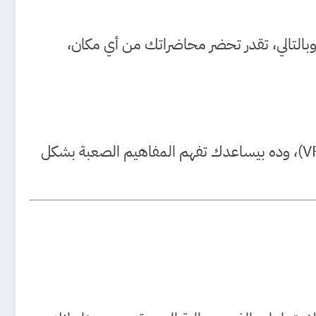
 وبالتالي، تقدر تحضر محاضراتك من أي مكان،
بالإضافة إلى ذلك، بتسمح شبكة 5G باستخدام أدوات تعليم ذكية زي الواقع المعزز (AR) والواقع الافتراضي (VR)، وده بيساعدك تفهم المفاهيم الصعبة بشكل