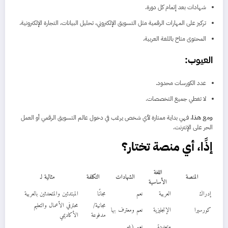
شهادات بعد إتمام كل دورة.
تركيز على المهارات الرقمية مثل التسويق الإلكتروني، تحليل البيانات، التجارة الإلكترونية.
المحتوى متاح باللغة العربية.
العيوب:
عدد الكورسات محدود.
لا تغطي جميع التخصصات.
ومع هذا
، فهي بداية ممتازة لأي شخص يرغب في دخول عالم التسويق الرقمي أو العمل
الحر على الإنترنت.
إذًا، أي منصة تختار؟
اللغة
المنصة
الشهادات
التكلفة
مثالية لـ
الأساسية
إدراك
العربية
نعم
مجانًا
المبتدئين والمتحدثين بالعربية
مجانية/
محترفي الأعمال والتعليم
كورسيرا
الإنجليزية
نعم ومعترف بها
مدفوعة
الأكاديمي
متعددة
نعم (غير