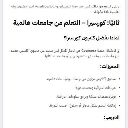
وعلى الرغم من ذلك
، فهي خيار ممتاز للمبتدئين والناطقين بالعربية الذين يفضلون بيئة
تعليمية بلغة مألوفة.
ثانيًا: كورسيرا – التعلم من جامعات عالمية
لماذا يفضل كثيرون كورسيرا؟
في الحقيقة، منصة
Coursera
هي الخيار الأمثل لمن يبحث عن محتوى أكاديمي معتمد
من جامعات مرموقة مثل ستانفورد، ييل، أو جامعة بنسلفانيا.
المميزات:
محتوى أكاديمي موثوق من جامعات ومؤسسات عالمية.
شهادات احترافية ومعتمدة دوليًا.
توفر تخصصات عميقة وبرامج دبلومات احترافية.
إمكانية التعلم بشكل مجاني أو مدفوع (حسب الدورة).
العيوب: