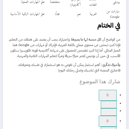
يوديمي
منخفضة
تعلم المهارات العملية
اللغات
أكاديمية)
مهارات من
العربية
نعم
مجانًا
تعلم المهارات الرقمية الأساسية
Google
في الختام
من الواضح أن
كل منصة لها ما يميزها
، واختيارك يجب أن يعتمد على هدفك من التعلم.
فإذا كنتِ تبحثين عن محتوى مجاني باللغة العربية، فإدراك أو مهارات من Google هما
الخيار المثالي. أما إذا كنتِ تطمحين للحصول على شهادة أكاديمية قوية، فكورسيرا ستكون
الأنسب. في حين أن يوديمي يُعتبر خيارًا سريعًا ومرنًا لتعلم المهارات التقنية والمهنية.
وأخيرًا، تذكّري
: أهم استثمار يمكن أن تقومي به هو استثمارك في نفسك ومعرفتك.
فاختاري المنصة التي تناسبك وابدئي رحلتك اليوم!
شارك هذا الموضوع