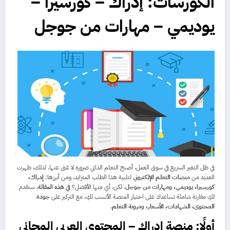
الكورسات: إدراك – كورسيرا –
يوديمي – مهارات من جوجل
في ظل التغير السريع في سوق العمل، أصبح التعلم الذاتي ضرورة لا غنى عنها. لذلك، ظهرت
العديد من
منصات التعلم الإلكتروني
لتلبية هذا الطلب المتزايد، ومن أبرزها:
إدراك،
كورسيرا، يوديمي، ومهارات من جوجل
. لكن، أي منها الأفضل؟
في هذه المقالة
، سنقدم
لكِ مقارنة شاملة تساعدك على اختيار المنصة الأنسب لكِ، مع التركيز على
جودة
المحتوى، الشهادات، الأسعار، ومرونة التعلم
.
أولًا: منصة إدراك – المحتوى العربي المجاني