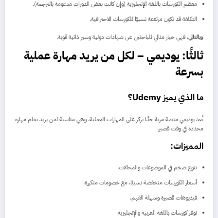
معظم الكورسات باللغة الإنجليزية (وإن كانت بعض الدورات مدعومة بالترجمة).
التكلفة قد تكون مرتفعة نسبيًا للكورسات الاحترافية.
وبالتالي
، فهي خيار مثالي للباحثين عن شهادات دولية وسير ذاتية قوية.
ثالثًا: يوديمي – لكل من يريد مهارة عملية
بسرعة
ما الذي يميز Udemy؟
تُعد يوديمي منصة مرنة جدًا تركز على المهارات العملية، وهي مناسبة لمن يريد تعلم مهارة
محددة في وقت قصير.
المميزات:
تنوع ضخم في الموضوعات والمجالات.
أسعار الكورسات منخفضة نسبيًا، مع خصومات متكررة.
فيديوهات قصيرة وسهلة الفهم.
توفر كورسات باللغة العربية والإنجليزية.