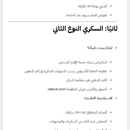
المشي يوميًا 30 دقيقة.
تعويض المغنيسيوم عند الحاجة.
ثانيًا: السكري النوع الثاني
لماذا يحدث فجأة؟
البنكرياس ينهك نتيجة الإفراز المستمر.
مقاومة الخلايا للأنسولين بسبب النشويات المتكررة وتراكم الدهون.
الكبد الدهني يقيد معالجة السكر.
الخمول والكرش يعززان المقاومة
nature.com
.
الاستراتيجية العلاجية:
الصيام المتقطع (16–20 ساعة).
التخلص شبه التام من السكريات والمخبوزات.