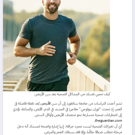
كيف تحمي نفسك من المشاكل الصحية بعد سن الأربعين
تشير أحدث الدراسات من جامعة ستانفورد إلى أن سن
الأربعين
يُعد نقطة فاصلة في
العمر، إذ تحدث “ثوران بيولوجي” مفاجئ في الجسد، في الدم، الأيض، والمناعة، تؤدي
إلى اضطرابات صحية متسارعة نحو منتصف الأربعين وأوائل الستين
.
theguardian.com
أي أن تغيراتك الصحية ليست مجرد خرافة: إنها إشارة واضحة لجسدك أنه دخل
مرحلة تتطلب ضبطًا خاصًّا، وإلا فقد يسبقك العجز والمرض.