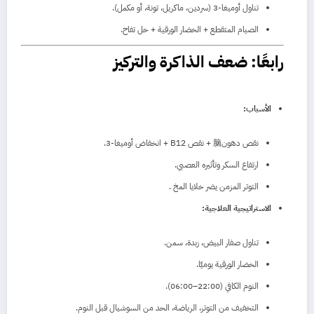
تناول أوميغا‑3 (سردين، ماكريل، تونة، أو مكمل).
الصيام المتقطع + الخضار الورقية + خل تفاح.
رابعًا: ضعف الذاكرة والتركيز
الأسباب:
نقص دهون脑 + نقص B12 + انخفاض أوميغا‑3.
ارتفاع السكر وتأثيره العصبي.
التوتر المزمن يضر خلايا المخ
.
الاستراتيجية العلاجية:
تناول صفار البيض، زبدة، سمن.
الخضار الورقية يوميًا.
النوم الكافي (22:00–06:00).
التخفيف من التوتر، الرياضة، الحد من السوشيال قبل النوم.