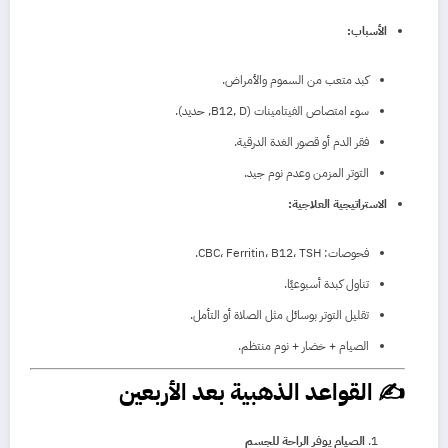
الأسباب:
كبد متعب من السموم والأمراض.
سوء امتصاص الفيتامينات (B12, D, حديد).
فقر الدم أو قصور الغدة الدرقية.
التوتر المزمن وعدم نوم جيد.
الاستراتيجية العلاجية:
فحوصات: CBC، Ferritin، B12، TSH.
تناول كبدة أسبوعيًا.
تقليل التوتر بوسائل مثل الصلاة أو التأمل.
الصيام + خضار + نوم منتظم.
✍️ القواعد الذهبية بعد الأربعين
الصيام يوفر الراحة للجسم