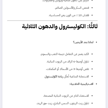
التركيز على دهون صحية وبروتين وخضراوات.
فحص السكر والأنسولين الصائم.
فقدان 10 ٪ من الوزن يعزز الحساسية.
ثالثًا: الكوليسترول والدهون الثلاثية
لماذا بعد الأربعين؟
الكبد يعجز عن التعامل نتيجة التعب والسموم.
تناول أوميغا‑6 الزائد من الزيوت النباتية.
نقص أوميغا‑3 من الأسماك أو المكملات.
الاستجابة المناعية تُعلّل
زيادة الكوليسترول
الاستراتيجية العلاجية:
الاستغناء التام عن الزيوت النباتية المصنعة.
تناول زيت الزيتون، السمن البلدي، زيت جوز الهند.