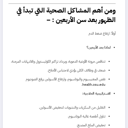
ومن أهم المشاكل الصحية التي تبدأ في
الظهور بعد سن الأربعين : –
أولاً: ارتفاع ضغط الدم
لماذا بعد الأربعين؟
تتناقص مرونة الأوعية الدموية، ويزداد تراكم الكوليسترول والالتهابات المزمنة.
ضعف في وظائف الكلى يؤدي لاحتباس الأملاح.
نقص المغنيسيوم والبوتاسيوم، وارتفاع الأنسولين يرفع الصوديوم
.
health.osu.edu
الاستراتيجية العلاجية:
التقليل من السكريات والنشويات لتخفيض الأنسولين.
تناول أطعمة عالية البوتاسيوم.
تخفيض الملح المصنع.