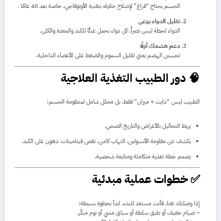
الجسم يحتاج “فراغ” لإصلاح خلاياه بتقنية الأوتوفاجي، خاصة بعد 40 عامًا
.
تقليل الدواء بوعي
الدواء لحظة ليس نصراً. كل دواء يحمل عبئًا للكبد والمعدة والكلى.
دعم هضمك أولًا
تحسين الهضم يعني تقليل السموم والضغط على الأعضاء الداخلية.
🧠 دور الطبيب التغذية العلاجية
الطبيب ليس “دايت + ميزان” فقط، بل محلل شامل لمنظومة الجسم:
يربط التحاليل بالأعراض والتاريخ الصحي.
يكشف عن مقاومة الأنسولين، التهاب كامن، نقص فيتامينات، دهون على الكبد.
يصمم خطة تغذية متكاملة ومتابعة شخصية.
✅ خطوات عملية مبدئية
إذا وصلتك هنا، فأنت مستعد للبدء. ابدأ بخطوة بسيطة:
– صيام خفيف أو طبق سلطة أو سباق مشي أو نوم مبكّر.