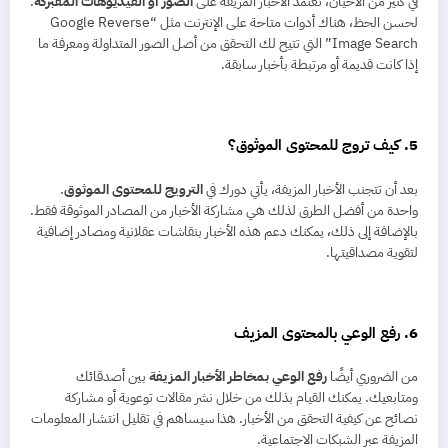
في كثير من الأحيان، تعتمد الأخبار المزيفة على
الصور أو الفيديوهات المفبركة
.
لحسن الحظ، هناك أدوات متاحة على الإنترنت مثل “Google Reverse
Image Search” التي تتيح لك التحقق من أصل الصور المتداولة ومعرفة ما
إذا كانت قديمة أو مرتبطة بأخبار سابقة.
5. كيف تروج للمحتوى الموثوق؟
بعد أن تتجنب الأخبار المزيفة، يأتي دورك في
الترويج للمحتوى الموثوق
.
واحدة من أفضل الطرق لذلك هي مشاركة الأخبار من المصادر الموثوقة فقط.
بالإضافة إلى ذلك، يمكنك دعم هذه الأخبار بنقاشات عقلانية ومصادر إضافية
لتقوية مصداقيتها.
6. رفع الوعي بالمحتوى المزيف
من الضروري أيضًا
رفع الوعي بمخاطر الأخبار المزيفة
بين أصدقائك
ومتابعيك. يمكنك القيام بذلك من خلال نشر مقالات توعوية أو مشاركة
نصائح عن كيفية التحقق من الأخبار. هذا سيساهم في تقليل انتشار المعلومات
المزيفة عبر الشبكات الاجتماعية.