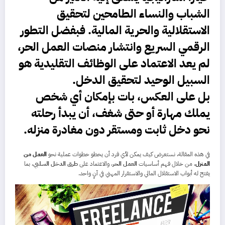
الشباب والنساء الطامحين لتحقيق
الاستقلالية والحرية المالية. فبفضل التطور
الرقمي السريع وانتشار منصات العمل الحر،
لم يعد الاعتماد على الوظائف التقليدية هو
السبيل الوحيد لتحقيق الدخل.
بل على العكس، بات بإمكان أي شخص
يملك مهارة أو حتى شغف، أن يبدأ رحلته
نحو دخل ثابت ومستقر دون مغادرة منزله.
في هذه المقالة، نستعرض كيف يمكن لأي فرد أن يخطو خطوات عملية نحو
العمل من
المنزل
، من خلال فهم أساسيات
العمل الحر
، والاعتماد على
طرق الدخل السلبي
، بما
يفتح له أبواب الاستقلال المالي والاستقرار المهني في آنٍ واحد.