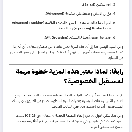
اختر
سفاري (Safari)
.
مرِّر إلى الأسفل واضغط على
متقدمة (Advanced)
.
اختر
الحماية المتقدمة من التتبع والبصمة الرقمية (Advanced Tracking
.
and Fingerprinting Protections)
حدّد خيار
جميع أوضاع التصفح (All Browsing)
.
ومن المهم الإشارة هنا إلى أن هذه المزية تعمل فقط داخل متصفح
سفاري
. أي أنه إذا
كنت تستخدم متصفحات أخرى مثل كروم أو فايرفوكس، فلن تحصل على نفس المستوى
من الحماية.
رابعًا: لماذا تعتبر هذه المزية خطوة مهمة
لمستقبل الخصوصية؟
بلا شك، ما قامت به آبل يعكس التزامها المتزايد بحماية خصوصية المستخدمين. ومع
الانتشار الكبير للإعلانات الموجهة وتقنيات التتبع المتطورة، أصبح من الضروري أن يمتلك
المستخدمون أدوات تحميهم من جمع البيانات المفرط.
ومن هنا، يمكن القول إن ميزة
إخفاء البصمة الرقمية في سفاري مع iOS 26
ليست
مجرد تحديث تقني عابر، بل هي خطوة استراتيجية نحو
تصفح أكثر أمانًا وخصوصية
لجميع مستخدمي آيفون.