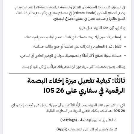
في السابق، كانت ميزة
الحماية من التتبع والبصمة الرقمية
متاحة فقط عند استخدام
وضع التصفح الخاص (Private Mode) في متصفح سفاري. ولكن مع نظام iOS 26،
اتسع نطاقها وأصبحت تعمل في
جميع أوضاع التصفح
.
وبالتالي، فإن هذه المزية تعمل على:
إخفاء بيانات جهازك ومتصفحك
التي قد تُستخدم لبناء بصمة رقمية عنك.
تقليل قدرة المعلنين
والشركات على تعقبك أو جمع بيانات حساسة.
منحك تجربة تصفح أكثر أمانًا وخصوصية
، سواء في الوضع العادي أو الخاص.
وبذلك، يصبح تصفحك أكثر حرية دون أن تشعر بأنك مراقَب في كل نقرة أو بحث.
ثالثًا: كيفية تفعيل ميزة إخفاء البصمة
الرقمية في سفاري على iOS 26
لكي تستفيد من هذه المزية، يجب أولًا التأكد من أن جهازك يعمل على أحدث إصدار، أي
iOS 26
. بعد ذلك، يمكنك تفعيل المزية عبر الخطوات التالية:
انتقل إلى تطبيق
الإعدادات (Settings)
.
مرِّر لأسفل، ثم انقر على
التطبيقات (Apps)
.