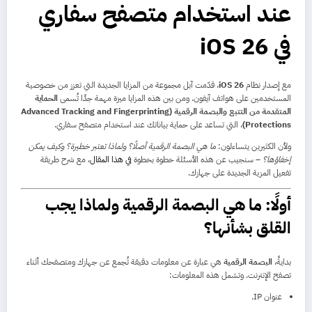
عند استخدام متصفح سفاري
في iOS 26
مع إصدار نظام
iOS 26
، قدّمت آبل مجموعة من المزايا الجديدة التي تعزز من خصوصية
المستخدمين على هواتف آيفون. ومن بين هذه المزايا ميزة مهمة جدًا تُسمى
الحماية
المتقدمة من التتبع والبصمة الرقمية (Advanced Tracking and Fingerprinting
Protections)
، التي تساعد على حماية بياناتك عند استخدام متصفح سفاري.
ولأن الكثيرين يتساءلون:
ما هي البصمة الرقمية أصلًا؟ ولماذا تعتبر خطيرة؟ وكيف يمكن
إخفاؤها؟
– سنجيب عن هذه الأسئلة خطوة بخطوة
في هذا المقال
، مع شرح طريقة
تفعيل المزية الجديدة على جهازك.
أولًا: ما هي البصمة الرقمية ولماذا يجب
القلق بشأنها؟
بدايةً،
البصمة الرقمية
هي عبارة عن معلومات دقيقة تُجمع عن جهازك ومتصفحك أثناء
تصفح الإنترنت. وتشمل هذه المعلومات:
عنوان IP.