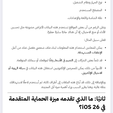
نوع الجهاز ونظام التشغيل.
المتصفح المستخدم.
دقة الشاشة واللغة والإعدادات.
وعلى الرغم من أن بعض المواقع تستخدم هذه البيانات لأغراض مشروعة مثل تحسين
الأداء أو منع الاحتيال، إلا أن هناك جانبًا سلبيًا خطيرًا.
فعلى سبيل المثال:
يمكن للمعلنين استخدام هذه المعلومات لبناء ملف شخصي مفصل عنك من أجل
الإعلانات المستهدفة
.
قد تلجأ بعض الشركات إلى
التمييز في الأسعار
وفقًا لموقعك أو سماتك المتوقعة.
الأسوأ من ذلك، يمكن للمجرمين الإلكترونيين استغلال هذه البيانات في
سرقة الهوية أو
الاحتيال الإلكتروني
.
وبالإضافة إلى ذلك، قد تُباع هذه الملفات إلى أطراف ثالثة، ثم تُستخدم لاحقًا لاستهدافك
بدقة عالية. وهنا يظهر السبب وراء أهمية ميزة آبل الجديدة.
ثانيًا: ما الذي تقدمه ميزة الحماية المتقدمة
في iOS 26؟