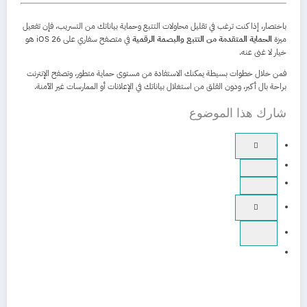
باختصار، إذا كنت ترغب في تقليل محاولات التتبع وحماية بياناتك من التسريب، فإن تفعيل
ميزة
الحماية المتقدمة من التتبع والبصمة الرقمية
في متصفح سفاري على iOS 26 هو
خيار لا غنى عنه.
فمن خلال خطوات بسيطة يمكنك الاستفادة من مستوى حماية متطور، وتصفح الإنترنت
براحة بال أكبر، ودون القلق من استغلال بياناتك في الإعلانات أو الممارسات غير الآمنة.
شارك هذا الموضوع