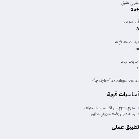
مشروع تطبيقي
+15
أداة احترافية
3
شهادات عند الإتمام
∞
تحديثات ودعم
<
p style=”text-align: center;”>
أساسيات قوية
منهج متدرّج من الأساسيات للاحتراف
رحلة عميل وقُمع تسويقي مطبّق
تطبيق عملي