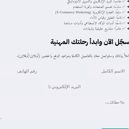
✅ خامسًا: البريد الإلكتروني والتسويق الأوتوماتيكي
✅ سادسًا: تصميم الصفحات وتجربة المستخدم
✅ سابعًا: التجارة الإلكترونية (E‑Commerce Marketing)
✅ ثامنًا: التحليل وقياس الأداء
✅ تاسعًا: أدوات الذكاء الاصطناعي وأدوات مساعدة
✅ عاشرًا: مشاريع حقيقية وشهادات
سجّل الآن وابدأ رحلتك المهنية
املأ بياناتك وسنتواصل معك بالتفاصيل الكاملة ومواعيد الدفع والحضور (أونلاين/أوفلاين).