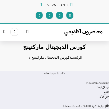
لتجاوز
2026-08-10
لى
لمحتوى
معاصرون اكاديمي
كورس الديجيتال ماركتينج
الرئيسية
كورس الديجيتال ماركتينج
<!doctype html>
Mo3asron Academy
عن الدبلومة
المنهج
سجّل الآن
🎓 دبلومة عملية 100% • شهادات معتمدة