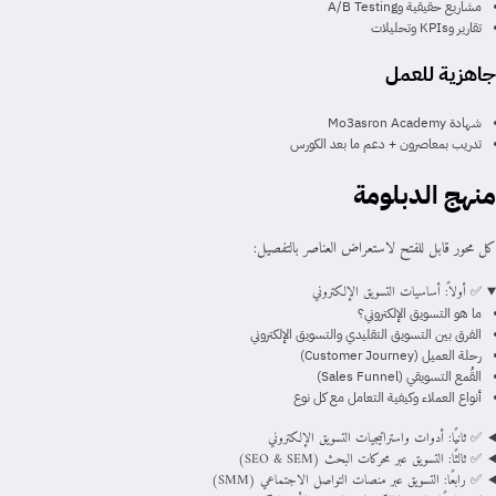
مشاريع حقيقية وA/B Testing
تقارير وKPIs وتحليلات
جاهزية للعمل
شهادة Mo3asron Academy
تدريب بمعاصرون + دعم ما بعد الكورس
منهج الدبلومة
كل محور قابل للفتح لاستعراض العناصر بالتفصيل:
✅ أولاً: أساسيات التسويق الإلكتروني
ما هو التسويق الإلكتروني؟
الفرق بين التسويق التقليدي والتسويق الإلكتروني
رحلة العميل (Customer Journey)
القُمع التسويقي (Sales Funnel)
أنواع العملاء وكيفية التعامل مع كل نوع
✅ ثانيًا: أدوات واستراتيجيات التسويق الإلكتروني
✅ ثالثًا: التسويق عبر محركات البحث (SEO & SEM)
✅ رابعًا: التسويق عبر منصات التواصل الاجتماعي (SMM)