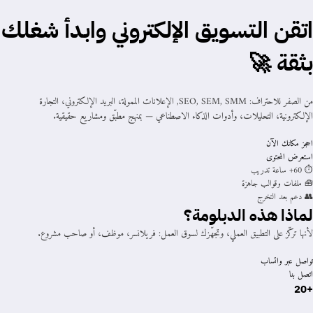
اتقن التسويق الإلكتروني وابدأ شغلك
بثقة 🚀
من الصفر للاحتراف: SEO, SEM, SMM, الإعلانات الممولة، البريد الإلكتروني، التجارة
الإلكترونية، التحليلات، وأدوات الذكاء الاصطناعي — بمنهج مطبّق ومشاريع حقيقية.
احجز مكانك الآن
استعرض المحتوى
⏱️ 60+ ساعة تدريب
🧰 ملفات وقوالب جاهزة
👥 دعم بعد التخرج
لماذا هذه الدبلومة؟
لأنها تركّز على التطبيق العملي، وتجهّزك لسوق العمل: فريلانسر، موظف، أو صاحب مشروع.
تواصل عبر واتساب
اتصل بنا
+20