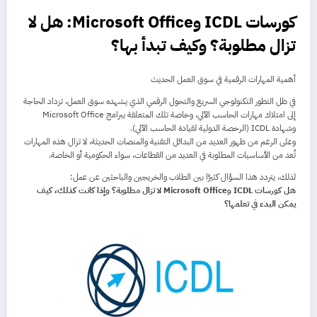
كورسات ICDL وMicrosoft Office: هل لا
تزال مطلوبة؟ وكيف تبدأ بها؟
أهمية المهارات الرقمية في سوق العمل الحديث
في ظل التطور التكنولوجي السريع والتحول الرقمي الذي يشهده سوق العمل، تزداد الحاجة
إلى امتلاك مهارات الحاسب الآلي، وخاصة تلك المتعلقة ببرامج Microsoft Office
وشهادة ICDL (الرخصة الدولية لقيادة الحاسب الآلي).
وعلى الرغم من ظهور العديد من البدائل التقنية والمنصات الحديثة، لا تزال هذه المهارات
تُعد من الأساسيات المطلوبة في العديد من القطاعات، سواء الحكومية أو الخاصة.
لذلك، يتردد هذا السؤال كثيرًا بين الطلاب والخريجين والباحثين عن عمل:
هل كورسات ICDL وMicrosoft Office لا تزال مطلوبة؟ وإذا كانت كذلك، كيف
يمكن البدء في تعلمها؟