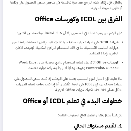
وبالتالي، فإن إتقان هذه البرامج يعد ميزة تنافسية لأي شخص يسعى للحصول على وظيفة
أو تطوير مسيرته المهنية.
الفرق بين ICDL وكورسات Office
على الرغم من وجود تشابه في المضمون، إلا أن هناك اختلافات واضحة بين الاثنين:
شهادة ICDL
: هي شهادة دولية معترف بها عالميًا، تثبت إتقان المستخدم لعدد من
مهارات الحاسب الأساسية، بما في ذلك استخدام البرامج المكتبية، الإنترنت، الأمان
الرقمي، وإدارة الملفات.
كورسات Office
: تركز على تعليم استخدام برامج محددة مثل Word، Excel،
PowerPoint، Outlook وغيرها، وغالبًا لا ترتبط بشهادة دولية معتمدة.
بناءً عليه، فإن اختيار النوع المناسب يعتمد على الهدف: إذا كنت تسعى للحصول على
شهادة معترف بها، فإن ICDL هي الخيار الأفضل. أما إذا كنت بحاجة لتعلم المهارات
بشكل عملي فقط، فقد تكفيك دورات Office الفردية.
خطوات البدء في تعلم ICDL أو Office
لكي تبدأ بشكل فعّال، يُفضل اتباع الخطوات التالية:
1. تقييم مستواك الحالي