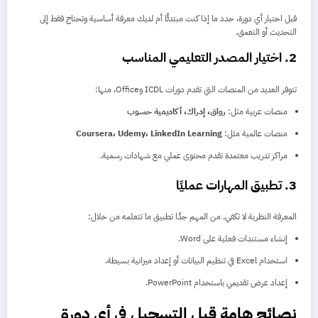
قبل اختيار أي دورة، حدد ما إذا كنت مبتدئًا أم لديك معرفة أساسية وتحتاج فقط إلى
التحديث أو التعمق.
2. اختيار المصدر التعليمي المناسب
تتوفر العديد من المنصات التي تقدم دورات ICDL وOffice، منها:
منصات عربية مثل:
رواق، إدراك، أكاديمية حسوب
منصات عالمية مثل:
Coursera، Udemy، LinkedIn Learning
مراكز تدريب معتمدة تقدم محتوى عملي مع شهادات رسمية.
3. تطبيق المهارات عمليًا
المعرفة النظرية لا تكفي. من المهم جدًا تطبيق ما تتعلمه من خلال:
إنشاء مستندات فعلية على Word.
استخدام Excel في تنظيم البيانات أو إعداد ميزانية بسيطة.
إعداد عرض تقديمي باستخدام PowerPoint.
نصائح هامة قبل التسجيل في أي دورة