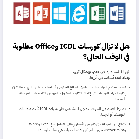
هل لا تزال كورسات ICDL وOffice مطلوبة
في الوقت الحالي؟
الإجابة المختصرة هي:
نعم، وبشكل كبير.
وذلك لعدة أسباب، من أبرزها:
تعتمد معظم المؤسسات، سواء في القطاع الحكومي أو الخاص، على برامج Office في
إدارة المهام اليومية، مثل إعداد التقارير، الجداول، العروض التقديمية، والمراسلات
الرسمية.
تشترط العديد من الجهات حصول المتقدمين على شهادة ICDL كأحد متطلبات
التوظيف أو الترقية.
يُتوقع من الموظف في كثير من الأحيان إتقان التعامل مع Excel وWord
وPowerPoint، حتى لو لم تكن هذه المهارات هي صلب الوظيفة.