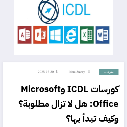
منوعات
Islam 3mary
2025-07-30
كورسات ICDL وMicrosoft
Office: هل لا تزال مطلوبة؟
وكيف تبدأ بها؟