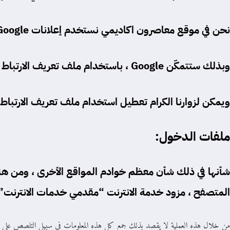
نحن في موقع
معاصرون اكاديمي
نستخدم إعلانات Google بصفتها مورِّدًا مالياً خارجياً ، ولذلك تستخدم شركة جوجل
وبذلك ستتمكّن Google ، باستخدام ملف تعريف الارتباط
ويمكن لزوارنا الكرام تعطيل استخدام ملف تعريف الارتباط
ملفات الدخول:
شأنها في ذلك شأن معظم خوادم المواقع الأخرى ، ومن هن
المتصفح ، مزود خدمة الانترنت “مقدمي خدمات الانترنت” ، 
من خلال هذه العملية لا يقصد بذلك جمع كل هذه المعلومات في سبيل التلصص على أم