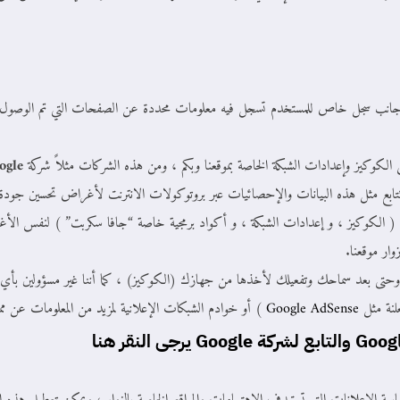
 جانب سجل خاص للمستخدم تسجل فيه معلومات محددة عن الصفحات التي تم الوصول إليها
 الكوكيز وإعدادات الشبكة الخاصة بموقعنا وبكم ، ومن هذه الشركات مثلاً شركة
ogle
 تتابع مثل هذه البيانات والإحصائيات عبر بروتوكولات الانترنت لأغراض تحسين جودة إ
ثل ( الكوكيز ، و إعدادات الشبكة ، و أكواد برمجية خاصة “جافا سكربت” ) لنفس الأغ
ار موقعنا.
 وحتى بعد سماحك وتفعيلك لأخذها من جهازك (الكوكيز) ، كما أننا غير مسؤولين ب
لنة مثل
Google AdSense
) أو خوادم الشبكات الإعلانية لمزيد من المعلومات عن ممارس
Goog
والتابع لشركة
Google
يرجى النقر
هنا