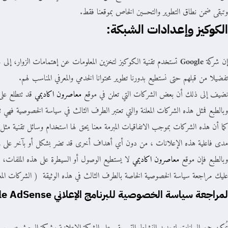
وتبقى ضمن نطاق التطوير والتحسين الخاص بموقعنا فقط.
الكوكيز وإعدادات الشبكة:
إن شركة
Google
تستخدم تقنية الكوكيز لتخزين المعلومات عن إهتمامات الزوار، إلى
تفضيلا من قبلهم حتى نستطيع بدورنا تطوير محتوانا الخدمي والمعرفي المناسب لهم.
نضيف إلى ذلك أن بعض الشركات التي تعلن في موقع
معاصرون اكاديمي
قد تتطلع على
وبالطبع فمثل هذه الشركات المعلنة والتي تعتبر الطرف الثالث في سياسة الخصوصية فهي
كما أن هذه الشركات بموجب الاتفاقيات المبرمة معنا يحق لها استخدام وسائل تقنية م
مدى فاعلية هذه الإعلانات ، من دون أي أهداف أخرى قد تضر بشكل أو بآخر على زو
وبالطبع فإن موقع
معاصرون اكاديمي
لا يستطيع الوصول أو السيطرة على هذه الملفات،
عليك مراجعة سياسة الخصوصية الخاصة بالطرف الثالث في هذه الوثيقة ( الشركات المع
لمراجعة سياسة الخصوصية للبرنامج الإعلاني
le AdSense