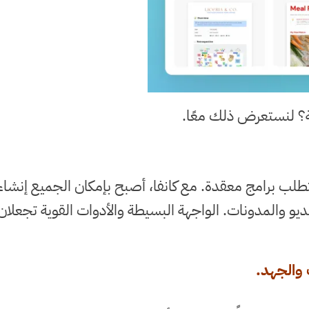
؟ لنستعرض ذلك معًا.
 يتطلب برامج معقدة. مع كانفا، أصبح بإمكان الجميع إن
و والمدونات. الواجهة البسيطة والأدوات القوية تجعلا