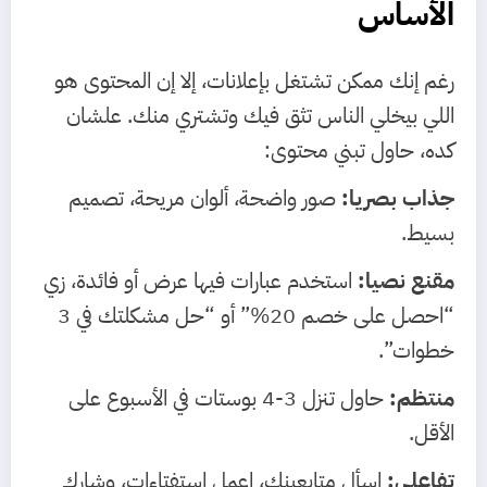
الأساس
رغم إنك ممكن تشتغل بإعلانات، إلا إن المحتوى هو
اللي بيخلي الناس تثق فيك وتشتري منك. علشان
كده، حاول تبني محتوى:
جذاب بصريا:
صور واضحة، ألوان مريحة، تصميم
بسيط.
مقنع نصيا:
استخدم عبارات فيها عرض أو فائدة، زي
“احصل على خصم 20%” أو “حل مشكلتك في 3
خطوات”.
منتظم:
حاول تنزل 3-4 بوستات في الأسبوع على
الأقل.
تفاعلي:
اسأل متابعينك، اعمل استفتاءات، وشارك