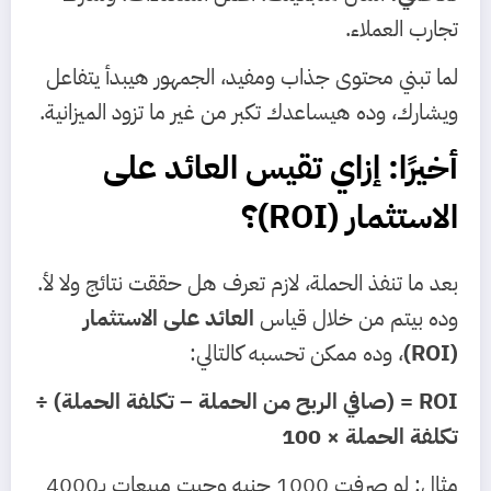
تجارب العملاء.
لما تبني محتوى جذاب ومفيد، الجمهور هيبدأ يتفاعل
ويشارك، وده هيساعدك تكبر من غير ما تزود الميزانية.
أخيرًا: إزاي تقيس العائد على
الاستثمار (ROI)؟
بعد ما تنفذ الحملة، لازم تعرف هل حققت نتائج ولا لأ.
وده بيتم من خلال قياس
العائد على الاستثمار
(ROI)
، وده ممكن تحسبه كالتالي:
ROI = (صافي الربح من الحملة – تكلفة الحملة) ÷
تكلفة الحملة × 100
مثال: لو صرفت 1000 جنيه وجبت مبيعات بـ4000