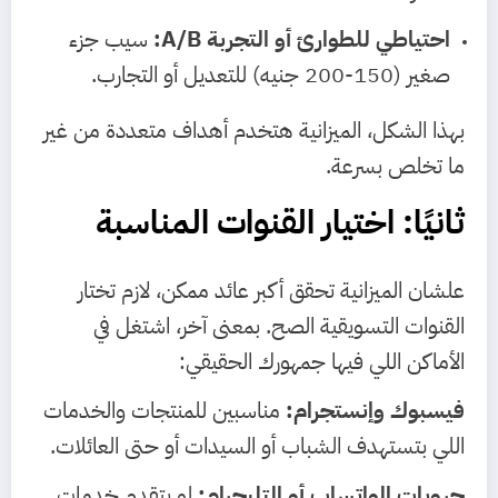
احتياطي للطوارئ أو التجربة A/B:
سيب جزء
صغير (150-200 جنيه) للتعديل أو التجارب.
بهذا الشكل، الميزانية هتخدم أهداف متعددة من غير
ما تخلص بسرعة.
ثانيًا: اختيار القنوات المناسبة
علشان الميزانية تحقق أكبر عائد ممكن، لازم تختار
القنوات التسويقية الصح. بمعنى آخر، اشتغل في
الأماكن اللي فيها جمهورك الحقيقي:
فيسبوك وإنستجرام:
مناسبين للمنتجات والخدمات
اللي بتستهدف الشباب أو السيدات أو حتى العائلات.
جروبات الواتساب أو التليجرام:
لو بتقدم خدمات