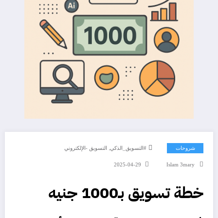
,
شروحات
#التسويق_الذكي
التسويق -الإلكتروني
2025-04-29
Islam 3mary
خطة تسويق بـ1000 جنيه