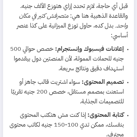
قبل أي حاجة، لازم تحدد إزاي هتوزع الألف جنيه.
والقاعدة الذهبية هنا هي:
متصرفش كتير في مكان
واحد.
بدل كده، حاول توزع الميزانية على كذا عنصر
أساسي:
إعلانات فيسبوك وإنستجرام:
خصص حوالي 500
جنيه للحملات الممولة، لأن المنصتين دول بيقدموا
استهداف دقيق ونتائج سريعة.
تصميم المحتوى:
سواء اشتريت قالب جاهز أو
استعنت بمصمم مستقل، خصص 200 جنيه تقريبًا
للتصميمات الجذابة.
كتابة المحتوى:
إذا كنت مش هتكتب المحتوى
بنفسك، ممكن تدي 100-150 جنيه لكاتب محتوى
محترف.