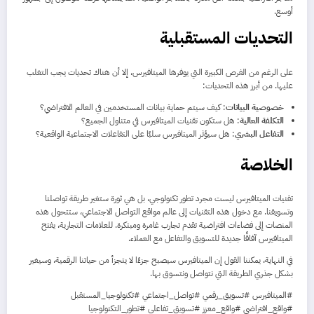
أوسع.
التحديات المستقبلية
على الرغم من الفرص الكبيرة التي يوفرها الميتافيرس، إلا أن هناك تحديات يجب التغلب
عليها. من أبرز هذه التحديات:
خصوصية البيانات
: كيف سيتم حماية بيانات المستخدمين في العالم الافتراضي؟
التكلفة العالية
: هل ستكون تقنيات الميتافيرس في متناول الجميع؟
التفاعل البشري
: هل سيؤثر الميتافيرس سلبًا على التفاعلات الاجتماعية الواقعية؟
الخلاصة
تقنيات الميتافيرس ليست مجرد تطور تكنولوجي، بل هي ثورة ستغير طريقة تواصلنا
وتسويقنا. مع دخول هذه التقنيات إلى عالم مواقع التواصل الاجتماعي، ستتحول هذه
المنصات إلى فضاءات افتراضية تقدم تجارب غامرة ومبتكرة. للعلامات التجارية، يفتح
الميتافيرس آفاقًا جديدة للتسويق والتفاعل مع العملاء.
في النهاية، يمكننا القول إن الميتافيرس سيصبح جزءًا لا يتجزأ من حياتنا الرقمية، وسيغير
بشكل جذري الطريقة التي نتواصل ونتسوق بها.
#الميتافيرس #تسويق_رقمي #تواصل_اجتماعي #تكنولوجيا_المستقبل
#واقع_افتراضي #واقع_معزز #تسويق_تفاعلي #تطور_التكنولوجيا