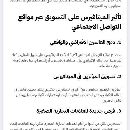
كيفية تفاعل المستخدمين مع المنتجات في العالم الافتراضي، مما يساعدهم على تحسين
استراتيجياتهم التسويقية.
تأثير الميتافيرس على التسويق عبر مواقع
التواصل الاجتماعي
1.
دمج العالمين الافتراضي والواقعي
ستصبح مواقع التواصل الاجتماعي أكثر تكاملاً مع الميتافيرس. على سبيل المثال، يمكنك
نشر صورة من العالم الافتراضي على حسابك في فيسبوك أو إنستغرام، مما يخلق تجربة
تسويقية متكاملة.
2.
تسويق المؤثرين في الميتافيرس
المؤثرون الرقميون سيلعبون دورًا أكبر في الميتافيرس. يمكنهم إنشاء محتوى تفاعلي في
العالم الافتراضي، مثل استعراض المنتجات أو تنظيم فعاليات افتراضية، مما يزيد من
تفاعل الجمهور.
3.
فرص جديدة للعلامات التجارية الصغيرة
الميتافيرس يقلل من الحواجز أمام العلامات التجارية الصغيرة. يمكن لهذه العلامات إنشاء
متاجر افتراضية بتكلفة أقل مقارنة بالمتاجر الواقعية، مما يمنحها فرصة للوصول إلى جمهور