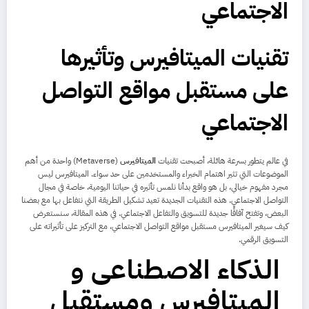
الاجتماعي
تقنيات الميتافيرس وتأثيرها
على مستقبل مواقع التواصل
الاجتماعي
في عالم يتطور بسرعة هائلة، أصبحت تقنيات
الميتافيرس
(Metaverse) واحدة من أهم
الموضوعات التي تثير اهتمام الخبراء والمستخدمين على حد سواء. الميتافيرس ليس
مجرد مفهوم خيالي، بل هو واقع بدأنا نلمس تأثيره في حياتنا اليومية، خاصة في مجال
التواصل الاجتماعي. هذه التقنيات الجديدة تعيد تشكيل الطريقة التي نتفاعل بها مع بعضنا
البعض، وتفتح آفاقًا جديدة للتسويق والتفاعل الاجتماعي. في هذه المقالة، سنستعرض
كيف سيغير الميتافيرس مستقبل مواقع التواصل الاجتماعي، مع التركيز على تأثيراته على
التسويق الرقمي.
الذكاء الاصطناعى و
الميتافيرس ومستقبل