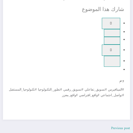
شارك هذا الموضوع
وسم
#الميتافيرس
#تسويق_تفاعلي
#تسويق_رقمي
#تطور_التكنولوجيا
#تكنولوجيا_المستقبل
#تواصل_اجتماعي
#واقع_افتراضي
#واقع_معزز
Previous post