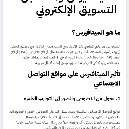
التسويق الإلكتروني
ما هو الميتافيرس؟
الميتافيرس هو عالم افتراضي ثلاثي الأبعاد يتيح للمستخدمين التفاعل مع بعضهم البعض
في بيئة رقمية. يعتمد هذا العالم على تقنيات متقدمة مثل الواقع الافتراضي (VR) والواقع
المعزز (AR)، مما يخلق تجربة غامرة تشبه الواقع. في الميتافيرس، يمكنك حضور
اجتماعات، زيارة أماكن افتراضية، التسوق، وحتى إنشاء أعمال تجارية.
تأثير الميتافيرس على مواقع التواصل
الاجتماعي
1.
تحول من النصوص والصور إلى التجارب الغامرة
مواقع التواصل الاجتماعي التقليدية تعتمد بشكل كبير على النصوص، الصور، والفيديوهات.
مع دخول الميتافيرس، ستتحول هذه المنصات إلى فضاءات افتراضية تسمح
للمستخدمين بالتفاعل بشكل أكثر واقعية. بدلاً من إرسال رسالة نصية، يمكنك مقابلة
أصدقائك في غرفة افتراضية أو حضور حدث معًا في عالم رقمي.