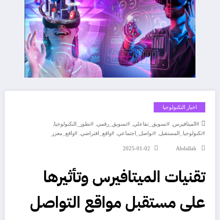
اخبار التكنولوجيا
,
,
,
,
#الميتافيرس
#تسويق_تفاعلي
#تسويق_رقمي
#تطور_التكنولوجيا
,
,
,
#تكنولوجيا_المستقبل
#تواصل_اجتماعي
#واقع_افتراضي
#واقع_معزز
2025-01-02
Abdallah
تقنيات الميتافيرس وتأثيرها
على مستقبل مواقع التواصل