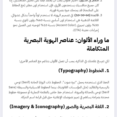
التمايز في السوق:
اختيار الألوان يجب أن يعتمد أيضاً على تحليل المنافسين. إذا
كان جميع منافسيك يستخدمون الأزرق، فإن استخدام لون مغاير (مع الحفاظ
على الملاءمة) قد يمنحك ميزة بصرية فورية.
قاعدة (60-30-10):
في تصميم الهوية، لا نستخدم لوناً واحداً بشكل عشوائي.
القاعدة الذهبية هي استخدام لون أساسي بنسبة 60%، ولون ثانوي بنسبة
30%، ولون تمييزي (Accent Color) بنسبة 10% لتوجيه عين العميل نحو
إجراءات معينة (CTA).
ما وراء الألوان: عناصر الهوية البصرية
المتكاملة
لكي تترسخ علامتك في الذاكرة، يجب أن تعمل الألوان بتناغم مع العناصر الأخرى:
1. الخطوط (Typography)
الخط الذي تستخدمه يحمل “نبرة صوت”. الخطوط ذات الزوايا الحادة (Serif) توحي
بالرسمية والتقاليد (مثل المؤسسات القانونية)، بينما الخطوط الانسيابية والبسيطة (Sans
Serif) توحي بالحداثة والمرونة. استخدام خط خاص بالعلامة التجارية أو مجموعة خطوط
محددة بصرامة يساهم في تمييز نصوصك الإعلانية حتى قبل قراءة اسم الشركة.
2. اللغة البصرية والصور (Imagery & Iconography)