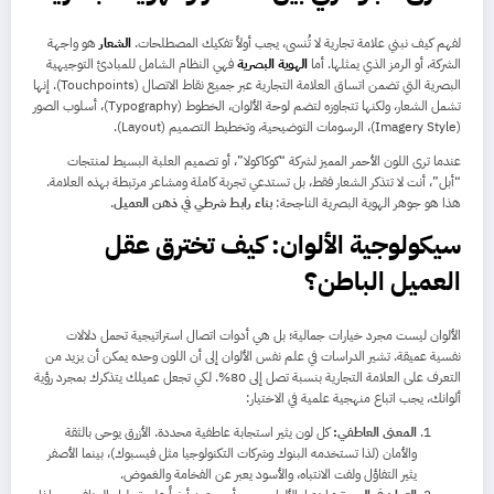
لفهم كيف نبني علامة تجارية لا تُنسى، يجب أولاً تفكيك المصطلحات.
الشعار
هو واجهة
الشركة، أو الرمز الذي يمثلها. أما
الهوية البصرية
فهي النظام الشامل للمبادئ التوجيهية
البصرية التي تضمن اتساق العلامة التجارية عبر جميع نقاط الاتصال (Touchpoints). إنها
تشمل الشعار، ولكنها تتجاوزه لتضم لوحة الألوان، الخطوط (Typography)، أسلوب الصور
(Imagery Style)، الرسومات التوضيحية، وتخطيط التصميم (Layout).
عندما ترى اللون الأحمر المميز لشركة “كوكاكولا”، أو تصميم العلبة البسيط لمنتجات
“أبل”، أنت لا تتذكر الشعار فقط، بل تستدعي تجربة كاملة ومشاعر مرتبطة بهذه العلامة.
هذا هو جوهر الهوية البصرية الناجحة:
بناء رابط شرطي في ذهن العميل
.
سيكولوجية الألوان: كيف تخترق عقل
العميل الباطن؟
الألوان ليست مجرد خيارات جمالية؛ بل هي أدوات اتصال استراتيجية تحمل دلالات
نفسية عميقة. تشير الدراسات في علم نفس الألوان إلى أن اللون وحده يمكن أن يزيد من
التعرف على العلامة التجارية بنسبة تصل إلى 80%. لكي تجعل عميلك يتذكرك بمجرد رؤية
ألوانك، يجب اتباع منهجية علمية في الاختيار:
المعنى العاطفي:
كل لون يثير استجابة عاطفية محددة. الأزرق يوحى بالثقة
والأمان (لذا تستخدمه البنوك وشركات التكنولوجيا مثل فيسبوك)، بينما الأصفر
يثير التفاؤل ولفت الانتباه، والأسود يعبر عن الفخامة والغموض.