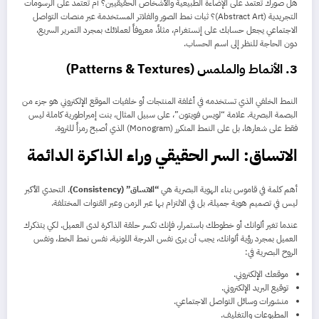
هل صورك تعتمد على الإضاءة الطبيعية والأشخاص الحقيقيين؟ أم تعتمد على الرسومات
التجريدية (Abstract Art)؟ ثبات نمط الصور والفلاتر المستخدمة عبر منصات التواصل
الاجتماعي يجعل حسابك على إنستغرام، مثلاً، معروفاً لعملائك بمجرد التمرير السريع،
دون الحاجة للنظر إلى اسم الحساب.
3. الأنماط والملمس (Patterns & Textures)
النمط الخلفي الذي تستخدمه في أغلفة المنتجات أو خلفيات الموقع الإلكتروني هو جزء من
البصمة البصرية. علامة “لويس فويتون”، على سبيل المثال، بنت إمبراطورية كاملة ليس
فقط على شعارها، بل على النمط المتكرر (Monogram) الذي أصبح رمزاً للثروة.
الاتساق: السر الحقيقي وراء الذاكرة الدائمة
أهم كلمة في قاموس بناء الهوية البصرية هي
“الاتساق” (Consistency)
. التحدي الأكبر
ليس في تصميم هوية جميلة، بل في الالتزام بها عبر الزمن وعبر القنوات المختلفة.
عندما تغير ألوانك أو خطوطك باستمرار، فإنك تكسر حلقة الذاكرة لدى العميل. لكي يتذكرك
العميل بمجرد رؤية ألوانك، يجب أن يرى نفس الدرجة اللونية، نفس نمط الخط، ونفس
الروح البصرية في:
موقعك الإلكتروني.
توقيع البريد الإلكتروني.
منشورات وسائل التواصل الاجتماعي.
المطبوعات والتغليف.