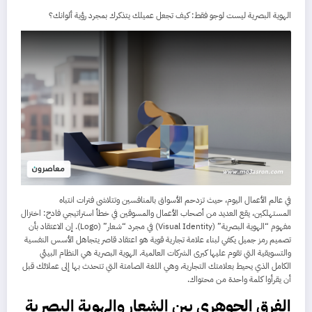
الهوية البصرية ليست لوجو فقط: كيف تجعل عميلك يتذكرك بمجرد رؤية ألوانك؟
في عالم الأعمال اليوم، حيث تزدحم الأسواق بالمنافسين وتتلاشى فترات انتباه
المستهلكين، يقع العديد من أصحاب الأعمال والمسوقين في خطأ استراتيجي فادح: اختزال
مفهوم “الهوية البصرية” (Visual Identity) في مجرد “شعار” (Logo). إن الاعتقاد بأن
تصميم رمز جميل يكفي لبناء علامة تجارية قوية هو اعتقاد قاصر يتجاهل الأسس النفسية
والتسويقية التي تقوم عليها كبرى الشركات العالمية. الهوية البصرية هي النظام البيئي
الكامل الذي يحيط بعلامتك التجارية، وهي اللغة الصامتة التي تتحدث بها إلى عملائك قبل
أن يقرأوا كلمة واحدة من محتواك.
الفرق الجوهري بين الشعار والهوية البصرية