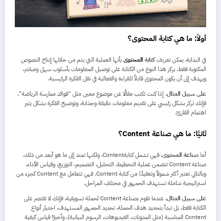
أولاً: ما هي كتابة المحتوى؟
في البداية، يمكن تعريف
كتابة
المحتوى
بأنها العملية التي يتم من خلالها إنتاج النصوص
المكتوبة فقط. يركز هذا النوع من الكتابة على توصيل المعلومات بأسلوب سهل ومباشر،
ويهدف إلى أن يكون المحتوى قابلاً للقراءة والفعالية في نقل الفكرة الرئيسية.
على سبيل المثال
، إذا كنت تكتب مقالًا عن موضوع معين مثل “فوائد ممارسة الرياضة”،
فإنك تركز بشكل رئيسي على تقديم معلومات دقيقة وجذابة، وتوضيح الفكرة بشكل يثير
اهتمام القارئ.
ثانيًا: ما هي صناعة Content؟
أما
صناعة المحتوى
، فهي تشمل كتابةContent، ولكنها تمتد إلى ما هو أبعد من ذلك.
صناعة Content تتضمن عملية التخطيط، التحليل، التصميم، التوزيع، وقياس الأداء،
وبالتالي تعتبر أكثر شمولاً وتعقيدًا من كتابة Content. فهي تتعامل مع Content كجزء من
استراتيجية شاملة تستهدف الجمهور في مختلف المراحل.
على سبيل المثال
، عندما تقوم بصناعة Content لحملة تسويقية، فإنك لا تقتصر على
الكتابة فقط، بل تبدأ بتحديد هدف الحملة، تحديد الجمهور المستهدف، اختيار أنواع
Content المناسبة (مثل المدونات، الفيديوهات، الرسوم البيانية)، وأخيرًا قياس كيفية