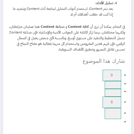
تحليل الأداء:
بعد نشر Content، استخدم أدوات التحليل لمتابعة أداء Content وتحديد ما
إذا كنت قد حققت أهدافك أم لا.
في الختام، يمكننا أن نرى أن
كتابة Content
و
صناعة Content
هما عمليتان مترابطتان،
ولكنهما مختلفتان. بينما تركز الكتابة على الجوانب الأدبية والإبداعية، فإن صناعة Content
تشمل التخطيط والتنفيذ على مستوى أوسع. وبالنسبة لأي شخص يعمل في المجال
الرقمي، فإن فهم هذين المفهومين واستخدام كل منهما بفعالية هو مفتاح النجاح في
تحسين تفاعل الجمهور وتحقيق الأهداف التسويقية.
شارك هذا الموضوع