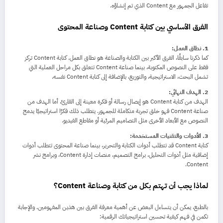
تفاعل الجمهور مع Content الذي تم إنشاؤه.
الفرق الأساسي بين كتابة Content وصناعة المحتوى
1. نطاق العمل:
كما ذكرنا سابقًا، الفرق الأكبر بين الكتابة والصناعة هو نطاق العمل. كتابة Content تركز
فقط على النصوص المكتوبة، بينما صناعة Content تتعلق بكل مراحل العملية التي
تشمل البحث، الاستراتيجية، والتوزيع، بالإضافة إلى كتابة Content نفسه.
2. الهدف النهائي:
الهدف من كتابة Content هو إيصال رسالة أو فكرة معينة إلى القارئ، أما الهدف من
صناعة Content فهو خلق تجربة متكاملة للجمهور. يتطلب ذلك فكرًا استراتيجيًا يدمج
النصوص مع الأبعاد الأخرى مثل التصاميم المرئية أو مقاطع الفيديو.
3. الأدوات والتقنيات المستخدمة:
كتابة Content قد تتطلب أدوات الكتابة والتحرير، بينما صناعة المحتوى تتطلب أدوات
إضافية مثل أدوات التحليل، برامج التصميم، منصات إدارة Content، وبرامج نشر
Content.
لماذا يجب أن تهتم بكل من كتابة وصناعة Content؟
بالطبع، يمكن أن يتساءل البعض عن أهمية معرفة الفرق بين هذين المفهومين. والإجابة
تكمن في فهم كيفية تحسين استراتيجياتك الرقمية: