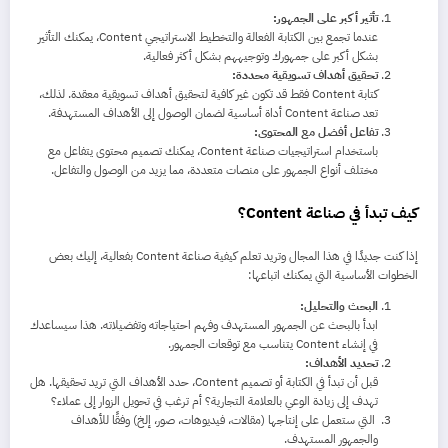
تأثير أكبر على الجمهور:
عندما تجمع بين الكتابة الفعالة والتخطيط الاستراتيجي Content، يمكنك التأثير
بشكل أكبر على جمهورك وتوجيههم بشكل أكثر فعالية.
تحقيق أهداف تسويقية محددة:
كتابة Content فقط قد تكون غير كافية لتحقيق أهداف تسويقية معقدة. لذلك،
تعد صناعة Content أداة أساسية لضمان الوصول إلى الأهداف المستهدفة.
تفاعل أفضل مع المحتوى:
باستخدام استراتيجيات صناعة Content، يمكنك تصميم محتوى يتفاعل مع
مختلف أنواع الجمهور على منصات متعددة، مما يزيد من الوصول والتفاعل.
كيف تبدأ في صناعة Content؟
إذا كنت جديدًا في هذا المجال وتريد تعلم كيفية صناعة Content بفعالية، إليك بعض
الخطوات الأساسية التي يمكنك اتباعها:
البحث والتحليل:
ابدأ بالبحث عن الجمهور المستهدف وفهم احتياجاته وتفضيلاته. هذا سيساعدك
في إنشاء Content يتناسب مع توقعات الجمهور.
تحديد الأهداف:
قبل أن تبدأ في الكتابة أو تصميم Content، حدد الأهداف التي تريد تحقيقها. هل
تهدف إلى زيادة الوعي بالعلامة التجارية؟ أم ترغب في تحويل الزوار إلى عملاء؟
التي ستعمل على إنتاجها (مقالات، فيديوهات، صور، إلخ) وفقًا للأهداف
والجمهور المستهدف.