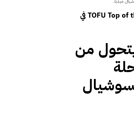
شيال ميديا.
ازاي تبدأ صح في المرحلة الأولى TOFU Top of the Funnel في
يتحول من
حلة
لسوشيال