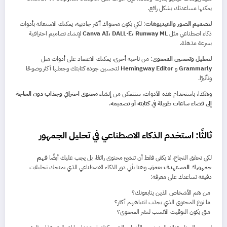
يمكنها مساعدتك بشكل رائع.
لتصميم الصور والفيديوهات
: لكي يكون محتواك أكثر جاذبية، يمكنك الاستعانة بأدوات
ذكاء اصطناعي مثل
Canva AI، DALL·E، Runway ML
لإنشاء تصاميم احترافية
بسرعة مذهلة.
لتحليل وتحسين المحتوى
: من ناحية أخرى، يمكنك الاعتماد على أدوات مثل
Grammarly
و
Hemingway Editor
لتحسين جودة كتابتك وجعلها أكثر وضوحًا
وتأثيرًا.
وهكذا، باستخدام هذه الأدوات، ستتمكن من إنشاء
محتوى احترافي وجذاب دون الحاجة
إلى قضاء ساعات طويلة في كتابته أو تصميمه
.
ثالثًا: استخدم الذكاء الاصطناعي في تحليل الجمهور
لكي تحقق النجاح، لا يكفي فقط أن تنشئ محتوى رائعًا، بل يجب عليك أيضًا
فهم
جمهورك المستهدف بعمق
. وهنا يأتي دور الذكاء الاصطناعي الذي يمنحك تحليلات
دقيقة تساعدك على معرفة:
من هم الأشخاص الذين يتابعونك؟
ما نوع المحتوى الذي يجذب انتباههم أكثر؟
متى يكون التوقيت الأنسب لنشر المحتوى؟