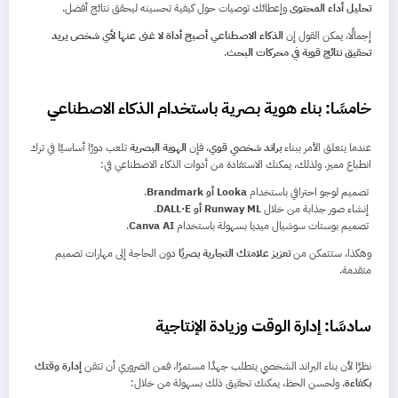
تحليل أداء المحتوى
وإعطائك توصيات حول كيفية تحسينه ليحقق نتائج أفضل.
إجمالًا، يمكن القول إن
الذكاء الاصطناعي أصبح أداة لا غنى عنها لأي شخص يريد
تحقيق نتائج قوية في محركات البحث
.
خامسًا: بناء هوية بصرية باستخدام الذكاء الاصطناعي
عندما يتعلق الأمر ببناء
براند شخصي قوي
، فإن
الهوية البصرية
تلعب دورًا أساسيًا في ترك
انطباع مميز. ولذلك، يمكنك الاستفادة من أدوات الذكاء الاصطناعي في:
تصميم لوجو احترافي باستخدام
Looka أو Brandmark
.
إنشاء صور جذابة من خلال
Runway ML أو DALL·E
.
تصميم بوستات سوشيال ميديا بسهولة باستخدام
Canva AI
.
وهكذا، ستتمكن من
تعزيز علامتك التجارية بصريًا
دون الحاجة إلى مهارات تصميم
متقدمة.
سادسًا: إدارة الوقت وزيادة الإنتاجية
نظرًا لأن بناء البراند الشخصي يتطلب جهدًا مستمرًا، فمن الضروري أن تتقن
إدارة وقتك
بكفاءة
. ولحسن الحظ، يمكنك تحقيق ذلك بسهولة من خلال: