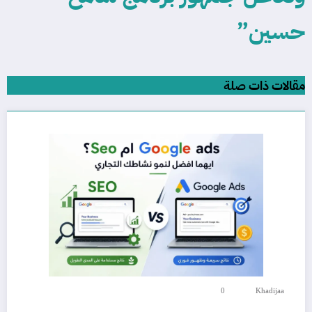
حسين”
مقالات ذات صلة
0
Khadijaa