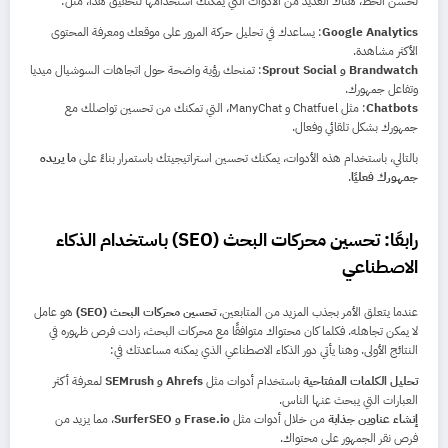
لحسن الحظ، هناك العديد من الأدوات التي يمكنك استخدامها لتحقيق هذا، مثل:
Google Analytics
: يساعدك في تحليل حركة المرور على موقعك ومعرفة المحتوى
الأكثر مشاهدة.
Brandwatch و Sprout Social
: تمنحك رؤية واضحة حول اتجاهات السوشيال ميديا
وتفاعل جمهورك.
Chatbots
: مثل Chatfuel و ManyChat، التي تمكنك من تحسين تواصلك مع
جمهورك بشكل تلقائي وفعال.
بالتالي، باستخدام هذه الأدوات، يمكنك تحسين استراتيجيتك باستمرار بناءً على
ما يريده
جمهورك فعليًا
.
رابعًا: تحسين محركات البحث (SEO) باستخدام الذكاء
الاصطناعي
عندما يتعلق الأمر بجذب المزيد من المتابعين،
تحسين محركات البحث (SEO)
هو عامل
لا يمكن تجاهله. فكلما كان محتواك متوافقًا مع محركات البحث، زادت فرص ظهوره في
النتائج الأولى. وهنا يأتي دور الذكاء الاصطناعي الذي يمكنه مساعدتك في:
تحليل الكلمات المفتاحية
باستخدام أدوات مثل
Ahrefs و SEMrush
لمعرفة أكثر
العبارات التي يبحث عنها الناس.
إنشاء عناوين جذابة
من خلال أدوات مثل
Frase.io و SurferSEO
، مما يزيد من
فرص نقر الجمهور على محتواك.