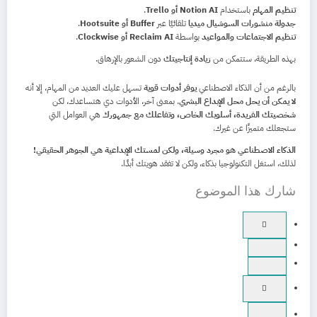
تنظيم المهام
باستخدام
Notion AI أو Trello
.
جدولة منشورات السوشيال ميديا
تلقائيًا عبر
Buffer أو Hootsuite
.
تنظيم الاجتماعات والمواعيد
بواسطة
Reclaim AI أو Clockwise
.
بهذه الطريقة، ستتمكن من
زيادة إنتاجيتك
دون الشعور بالإرهاق.
بالرغم من أن الذكاء الاصطناعي
يوفر أدوات قوية
تسهل عليك العديد من المهام، إلا أنه
لا يمكن أن يحل محل الإبداع البشري
. بمعنى آخر، الأدوات دي هتساعدك، لكن
شخصيتك الفريدة، أسلوبك الخاص، وتفاعلك مع جمهورك
هي العوامل التي
ستجعلك متميزًا عن غيرك.
الذكاء الاصطناعي هو مجرد وسيلة، ولكن لمستك الإبداعية هي الجوهر الحقيقي!
لذلك، استغل التكنولوجيا بذكاء، ولكن لا تفقد هويتك أبدًا.
شارك هذا الموضوع