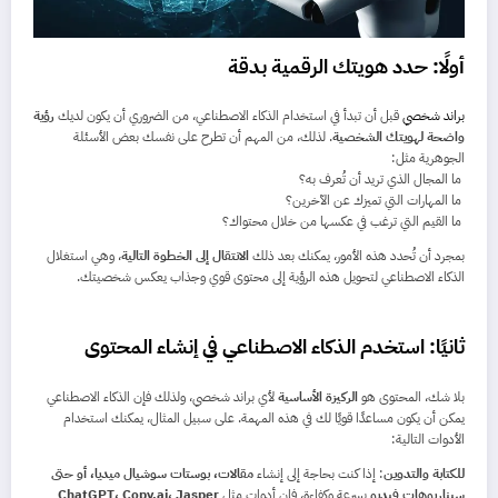
أولًا: حدد هويتك الرقمية بدقة
براند شخصي
قبل أن تبدأ في استخدام الذكاء الاصطناعي، من الضروري أن يكون لديك
رؤية
واضحة لهويتك الشخصية
. لذلك، من المهم أن تطرح على نفسك بعض الأسئلة
الجوهرية مثل:
ما المجال الذي تريد أن تُعرف به؟
ما المهارات التي تميزك عن الآخرين؟
ما القيم التي ترغب في عكسها من خلال محتواك؟
بمجرد أن تُحدد هذه الأمور، يمكنك بعد ذلك
الانتقال إلى الخطوة التالية
، وهي استغلال
الذكاء الاصطناعي لتحويل هذه الرؤية إلى محتوى قوي وجذاب يعكس شخصيتك.
ثانيًا: استخدم الذكاء الاصطناعي في إنشاء المحتوى
بلا شك، المحتوى هو
الركيزة الأساسية
لأي براند شخصي، ولذلك فإن الذكاء الاصطناعي
يمكن أن يكون مساعدًا قويًا لك في هذه المهمة. على سبيل المثال، يمكنك استخدام
الأدوات التالية:
للكتابة والتدوين
: إذا كنت بحاجة إلى إنشاء
مقالات، بوستات سوشيال ميديا، أو حتى
سيناريوهات فيديو
بسرعة وكفاءة، فإن أدوات مثل
ChatGPT، Copy.ai، Jasper