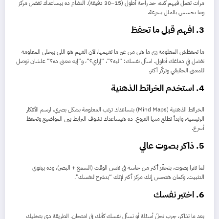
مرات تعمل فيهم كده، خد راحة أطول (15–30 دقيقة). النظام ده بيساعدك تفضل مركز
وما تحسش بالملل بسرعة.
3. افهم قبل ما تحفظ
ما تحفظش المعلومة زي ما هي من غير ما تفهمها، لأن الفهم هو اللي بيخلي المعلومة
تفضل في دماغك أطول. اسأل نفسك: “ليه؟”، “إزاي؟”، و”إيه معنى ده؟” علشان توصل
للمعنى الحقيقي وتركّز أكتر.
4. استخدم الخرائط الذهنية
الخرائط الذهنية (Mind Maps) بتساعدك ترتب المعلومة بشكل بصري. ارسم الأفكار
الرئيسية، وابدأ تطلع منها الفروع. ده هيساعدك تشوف الترابط بين المواضيع وتحفظ
أسرع.
5. ذاكر بصوت عالي
لما تقرا بصوت، بتحفّز أكتر من حاسة في نفس الوقت (السمع + البصر)، وده بيقوي
التثبيت. وكمان هتحس إنك مركز أكتر لإنك “بتشرح لنفسك”.
6. اختبر نفسك
بعد ما تذاكر، جرب تحلّ أسئلة أو تسأل نفسك كأنك في امتحان. الطريقة دي بتخليك