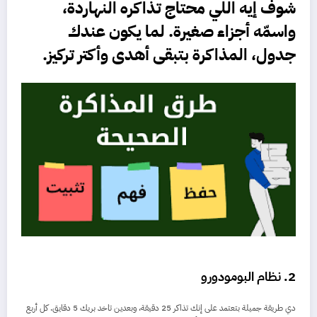
شوف إيه اللي محتاج تذاكره النهاردة،
واسمّه أجزاء صغيرة. لما يكون عندك
جدول،
المذاكرة
بتبقى أهدى وأكتر تركيز.
2. نظام البومودورو
دي طريقة جميلة بتعتمد على إنك تذاكر 25 دقيقة، وبعدين تاخد بريك 5 دقايق. كل أربع